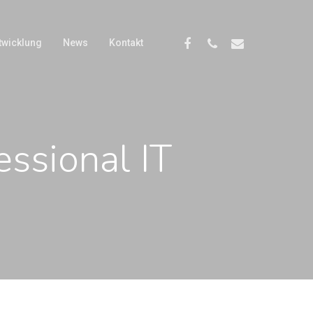
twicklung
News
Kontakt
essional IT